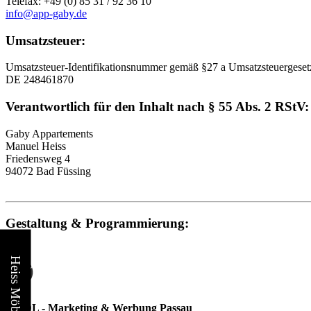
Telefax: +49 (0) 85 31 / 92 36 10
info@app-gaby.de
Umsatzsteuer:
Umsatzsteuer-Identifikationsnummer gemäß §27 a Umsatzsteuergeset
DE 248461870
Verantwortlich für den Inhalt nach § 55 Abs. 2 RStV:
Gaby Appartements
Manuel Heiss
Friedensweg 4
94072 Bad Füssing
Gestaltung & Programmierung:
Heiss Möbeldesign
SEIDL - Marketing & Werbung Passau