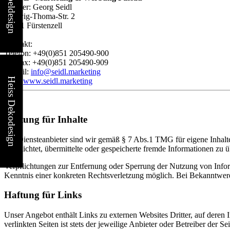
Inhaber: Georg Seidl
Ludwig-Thoma-Str. 2
94081 Fürstenzell
Kontakt:
Telefon: +49(0)851 205490-900
Telefax: +49(0)851 205490-909
E-Mail:
info@seidl.marketing
Heiss Dekodesign
Web:
www.seidl.marketing
Haftung für Inhalte
Als Diensteanbieter sind wir gemäß § 7 Abs.1 TMG für eigene Inhalte
verpflichtet, übermittelte oder gespeicherte fremde Informationen zu
Verpflichtungen zur Entfernung oder Sperrung der Nutzung von Inform
Kenntnis einer konkreten Rechtsverletzung möglich. Bei Bekanntwer
Haftung für Links
Unser Angebot enthält Links zu externen Websites Dritter, auf deren
verlinkten Seiten ist stets der jeweilige Anbieter oder Betreiber der